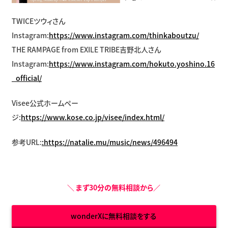
TWICEツウィさん
Instagram:
https://www.instagram.com/thinkaboutzu/
THE RAMPAGE from EXILE TRIBE吉野北人さん
Instagram:
https://www.instagram.com/hokuto.yoshino.16
_official/
Visee公式ホームペー
ジ:
https://www.kose.co.jp/visee/index.html/
参考URL:
:https://natalie.mu/music/news/496494
＼
まず30分の無料相談から
／
wonderXに無料相談をする