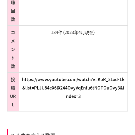
聴
回
数
コ
184件（2023年4月現在）
メ
ン
ト
数
投
https://www.youtube.com/watch?v=KbR_2LxcFLk
稿
&list=PLJU84eX6lX244OvyVqEnfu6tNOTOuOvy3&i
UR
ndex=3
L